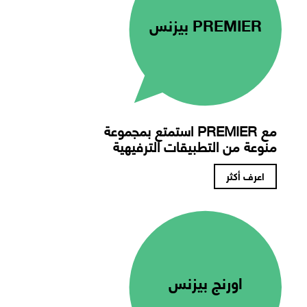
PREMIER بيزنس
مع PREMIER استمتع بمجموعة
منوعة من التطبيقات الترفيهية
اعرف أكثر​​​
اورنج بيزنس​