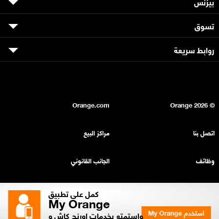
بيزنس
تسوق
روابط سريعة
Orange.com
2026
© Orange
اتصل بنا
مراكز البيع
وظائف
الجانب القانوني
بيان السرية
خريطة الموقع
كمل على تطبيق
My Orange
واستمتع بخدمات اورنچ كاش و