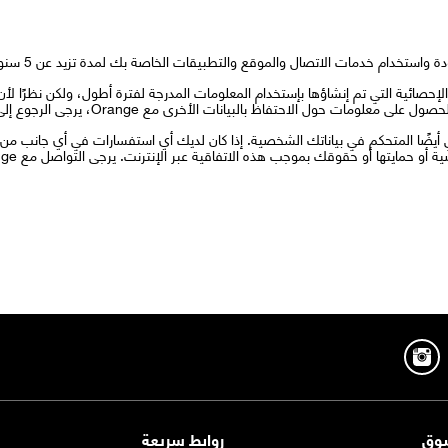
تخدام خدمات الاتصال والموقع والتطبيقات الخاصة بك لمدة تزيد عن 5 سنوات بعد جمعها.
 بالتقارير المجمعة والإحصائية التي تم إنشاؤها بإستخدام المعلومات المدرجة لفترة أطول، ولكن ن
فاظ بالبيانات الأخرى مع Orange، يرجى الرجوع إلى سياسة الخصوصية العامة الخاصة بنا.
أيضًا المتحكم في بياناتك الشخصية. إذا كان لديك أي استفسارات في أي جانب من 
قوقك بموجب هذه الاتفاقية عبر الإنترنت. يرجى التواصل مع Orange عن طريق الكتابة إلى إدارة اورنچ القانونية
وق
روابط سريعة