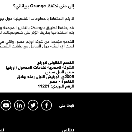
إلى متى تحتفظ Orange ببياناتي؟
لا يتم الاحتفاظ بالمعلومات التفصيلية حول جودة واس
قد يحتفظ تطبيق Orange
يتم استخدامها بطريقة تؤثر على خصوصيتك. للحصول على معلومات حول الاحت
الخدمة مقدمة من شركة اورنچ مصر، والتي هي 
لديك أي أسئلة حول التعامل مع بياناتك الشخصية أو حمايتها أو ح
القسم القانونى لاورنچ
الشركة المصرية لخدمات المحمول (اورنچ)
مبنى النيل سيتى
2005ج, كورنيش النيل, رمله بولاق
القاهرة - مصر
الرقم البريدي: 11221
تابعنا على
بيزنس
تس