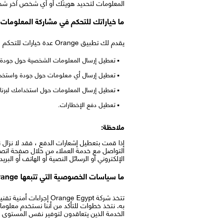
المعلومات لتحديد هويتك أو أي شخص آخر شخصيً
ما خياراتك للتحكم في مشاركة المعلومات مع nge
يقدم لك تطبيق Orange عدة خيارات للتحكم في المعلومات التي ترغب في مشاركتها من جهازك. يمكنك أن تختار:
تعطيل إرسال المعلومات الشخصية حول جودة و
تعطيل إرسال أي معلومات حول جودة واستخدام
تعطيل إرسال المعلومات حول استخدامك لبرنامج Orange
تعطيل دفع الإخطارات.
ملاحظة:
إذا قمت بتعطيل إشعارات الدفع ، فقد لا نزال ن
التواصل مع خدمة العملاء من خلال صفحة اتصل ب
الإلكتروني أو الرسائل النصية أو الهاتف أو ا
ما سياسات الخصوصية التي تتبعها Orange لحماية بياناتي؟
تتخذ شركة range Egypt
به. نتخذ خطوات للتأكد من أننا نستخدم معلو
الخدمة الذين يتعاقدون لتوفير نفس المستوى من 