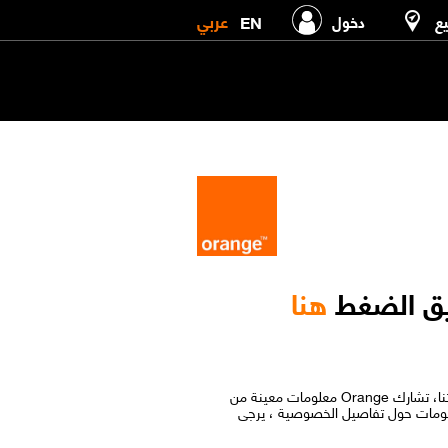
عربي
EN
يع
دخول
هنا
لتتمكن من استخدام تطبيقات My Orange، Orange Cash، و +UCtrl، و لنرسل لك توصيات مخصصة ونحسن خدماتنا و منتجاتنا، تشارك Orange معلومات معينة من
علومات حول تفاصيل الخصوصية ، يرجى