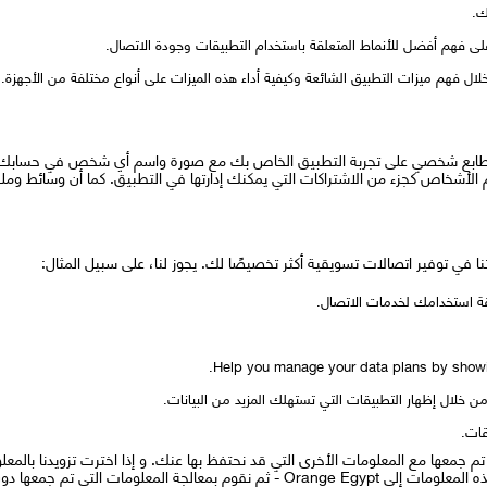
ك.
 على فهم أفضل للأنماط المتعلقة باستخدام التطبيقات وجودة الاتصال.
ابع شخصي على تجربة التطبيق الخاص بك مع صورة واسم أي شخص في حسابك. يط
الأشخاص كجزء من الاشتراكات التي يمكنك إدارتها في التطبيق. كما أن وسائط ومل
 في توفير اتصالات تسويقية أكثر تخصيصًا لك. يجوز لنا، على سبيل المثال:
قة استخدامك لخدمات الاتصال.
Help you manage your data plans by show
 خلال إظهار التطبيقات التي تستهلك المزيد من البيانات.
قات.
م جمعها مع المعلومات الأخرى التي قد نحتفظ بها عنك. و إذا اخترت تزويدنا بالم
المعرفات الشخصية في التطبيق قبل إرسال هذه المعلومات إلى Orange Egypt - ثم نقوم بم