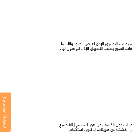
لب التطبيق الإذن لعرض الصور والأسماء
فات الصور يطلب التطبيق الإذن للوصول لها،
للمحادثة اضغط هنا
علومات دون الكشف عن هويتك، تتم إزالة جميع
عالجة المعلومات التي تم جمعها دون الكشف عن هويتك. لا ننوي استخدام