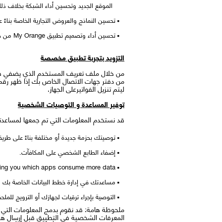
الموقع الجديد وتحسين أداء الشبكة بخلاف ذل
تحسين النماذج والعروض التجارية الخاصة بناءً
تحسين أداء وتصميم تطبيق My Orange من خلال فهم ميزات التطبيق الشائعة وكيفية أداء هذه الميزات على أنواع مختلفة من الأجهزة.
التزويد بتجربة تطبيق مخصصة
من خلال ملف تعريف المستخدم الذي يضفي ط
من دفتر جهات الاتصال الخاص بك إذا ظهر رقم 
ليتم تنزيل الفواتيرعلى الجهاز.
توفير المساعدة و التوصيات الشخصية
قد نستخدم المعلومات التي تم جمعها لمساعدتنا
توصيتك بحزمة جديدة أو مختلفة بناءً على طري
إضفاء الطابع الشخصي على المكافآت.
ing you which apps consume more data.
مساعدتك في إدارة خطط البيانات الخاصة بك من
التوصية بإجراء ترقيات لجهازك أو الترويج للملح
ملحوظة هامة: قد نقوم بدمج المعلومات التي ت