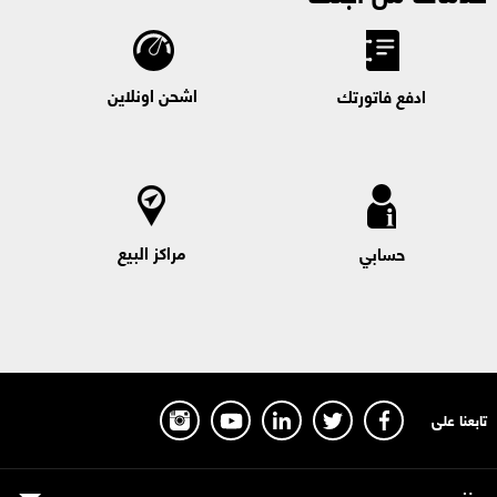
اشحن اونلاين
ادفع فاتورتك
مراكز البيع
حسابي
تابعنا على
بيزنس