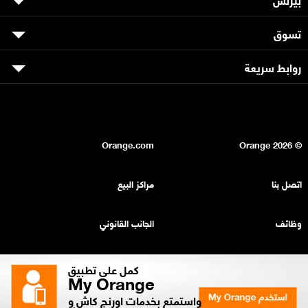
تسوق
روابط سريعة
Orange.com
2026
© Orange
اتصل بنا
مراكز البيع
وظائف
الجانب القانوني
بيان السرية
خريطة الموقع
كمل على تطبيق
My Orange
واستمتع بخدمات اورنچ كاش و