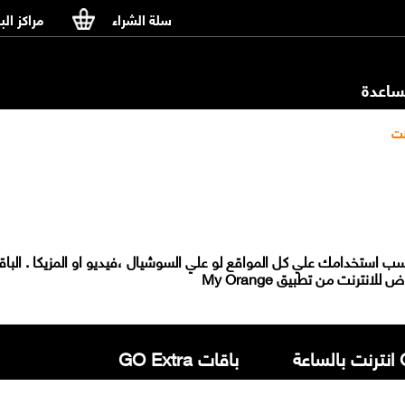
سلة الشراء
مراكز الب
اعدة
نت
باقات GO Extra