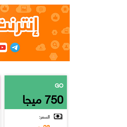
GO
750 ميجا
السعر:
23