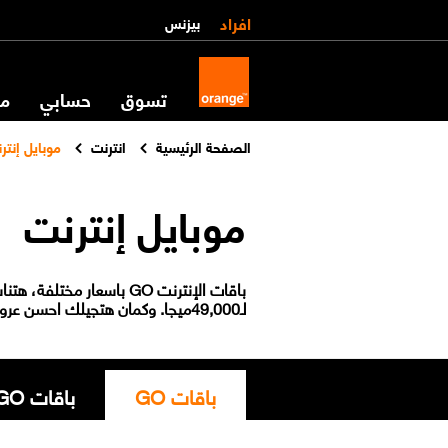
افراد
بيزنس
تسوق
حسابي
مس
الصفحة الرئيسية
انترنت
موبايل إنتر
موبايل إنترنت
لـ49,000ميجا. وكمان هتجيلك احسن عروض للانترنت من تطبيق My Orange
باقات GO
باقات GO انترنت بالساعة