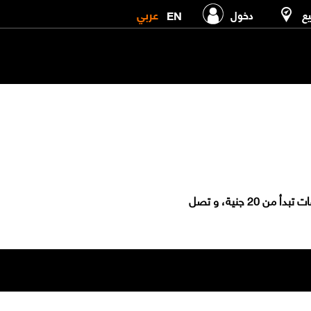
عربي
EN
يع
دخول
باقات الإنترنت GO باسعار مختلفة، هتناسب استخدامك علي كل المواقع لو علي السوشيال ،فيديو او المزيكا . الباقات تبدأ من 20 جنية، و تصل