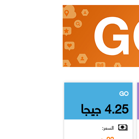
GO
GO
4.25 جيجا
6 جيجا
السعر:
السعر:
120
92