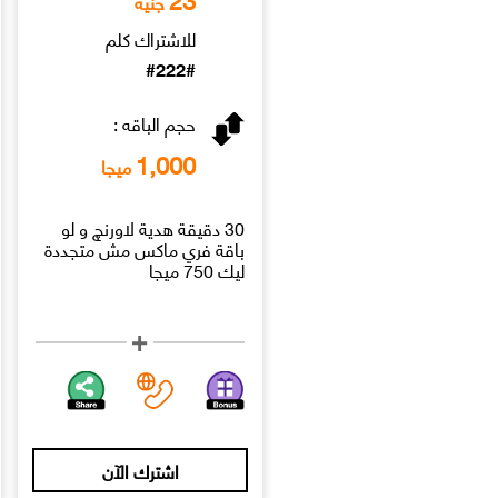
جنيه
للاشتراك كلم
#222#
حجم الباقه :
1,000
ميجا
30 دقيقة هدية لاورنچ و لو
باقة فري ماكس مش متجددة
ليك 750 ميجا
اشترك الآن