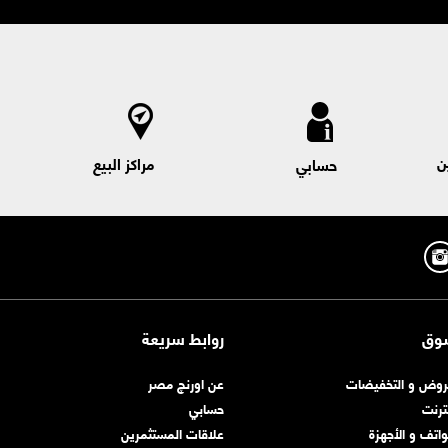
اء الكارت المدفوع مقدما
الموبايل لتجربة افضل)
ن
مراكز البيع
حسابي
يد الباقة الاساسية
وق
روابط سريعة
روض و التخفيضات
عن اورنچ مصر
نترنت
حسابي
واتف و الأجهزة
علاقات المستثمرين