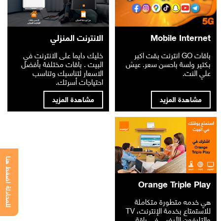
Mobile Internet
الانترنت المنزلي
باقات GO انترنت بقت اكبر
خليك دايما على الانترنت في
بكتير ولسة باحسن سعر. عيش
البيت . باقات مختلفة بأفضل
علي النت.
الاسعار لتناسبك وتناسب
احتياجات أسرتك.
مشاهدة المزيد
مشاهدة المزيد
للمحادثة اضغط هنا
Orange Triple Play
هي خدمه متطورة متكاملة
للاستمتاع بخدمة الإنترنت، TV
والتليفون الأرضي في باقة