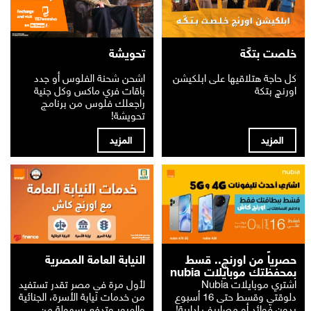
خلصت بتكّة
تحويشة
كل حاجة هتلاقيها على ابلكيشن
اشحن شحنة الفلوس أو جدد
اورنچ بتكة
باقات فري ماكس وكل جنية
راجعلك فلوس من برنامج
تحويشة!
المزيد
المزيد
حصرياً من اورنچ.. قسط
النيابة العامة المصرية
بمحفظتك موبايلات nubia
اشتري موبايلات Nubia
لأول مرة في مصر تقدر تستفيد
دلوقتي وقسط حتى 16 أسبوع
من خدمات نيابة الأسرة، الجنائية
بدون فوائد أو مصاريف إدارية!
والمرور وتدفع بسهولة من