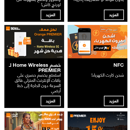
اورنچ كاش!
المزيد
المزيد
NFC
خصم Home Wireless لـ
PREMIER
شحن كارت الكهرباء!
استمتع بخصم حصري على
باقات الإنترنت المنزلي فائق
السرعة دون الحاجة إلى خط
أرضي
المزيد
المزيد