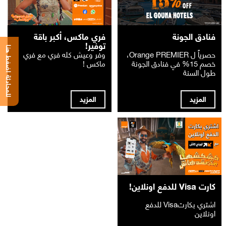
فنادق الجونة
فري ماكس، أكبر باقة
توفير!
للمحادثة اضغط هنا
حصرياً ل Orange PREMIER،
وفر وعيش كله فري مع فري
خصم 15% في فنادق الجونة
ماكس !
طول السنة
المزيد
المزيد
كارت Visa للدفع اونلاين!
اشتري بكارتVisa للدفع
اونلاين