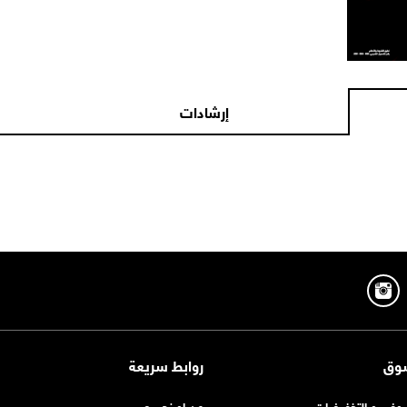
إرشادات
وق
روابط سريعة
روض و التخفيضات
عن اورنچ مصر