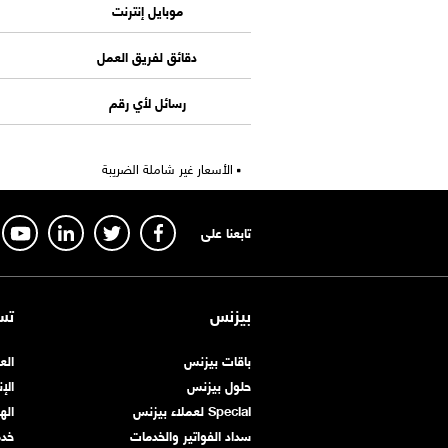
موبايل إنترنت
دقائق لفريق العمل
رسائل لأي رقم
الأسعار غير شاملة الضريبة
تابعنا على
بيزنس
تس
باقات بيزنس
الع
حلول بيزنس
الإ
Special لعملاء بيزنس
اله
سداد الفواتير والخدمات
خد