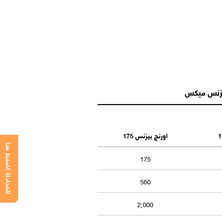
يزنس ميكس
اورنچ بيزنس 175
للمحادثة اضغط هنا
175
560
2,000