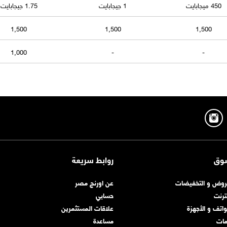
450 ميجابايت
1 جيجابايت
1.75 جيجابايت
1,500
1,500
1,500
1,000
-
-
وق
روابط سريعة
روض و التخفيضات
عن اورنچ مصر
نترنت
حسابي
واتف و الأجهزة
علاقات المستثمرين
مات
مساعدة