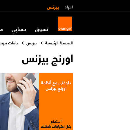
بيزنس
افراد
تسوق
حسابي
مس
الصفحة الرئيسية
بيزنس
باقات بيزن
اورنچ بيزنس