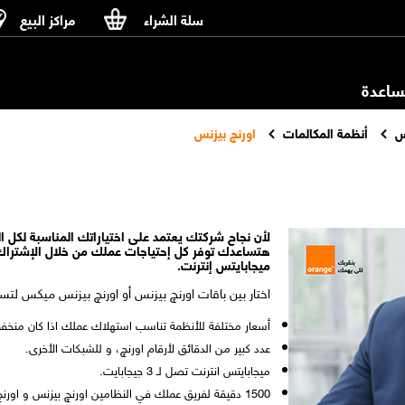
سلة الشراء
مراكز البيع
اعدة
س
أنظمة المكالمات
اورنچ بيزنس
لأن نجاح شركتك يعتمد على اختياراتك المناسبة لكل ا
هتساعدك توفر كل إحتياجات عملك من خلال الإشتراك
ميجابايتس إنترنت.
اختار بين باقات اورنچ بيزنس أو اورنچ بيزنس ميكس لتست
أسعار مختلفة للأنظمة تناسب استهلاك عملك اذا كان منخ
عدد كبير من الدقائق لأرقام اورنچ، و للشبكات الأخرى.
ميجابايتس انترنت تصل لـ 3 جيجابايت.
1500 دقيقة لفريق عملك في النظامين اورنچ بيزنس و او