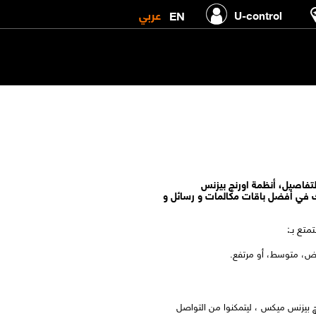
عربي
EN
U-control
لتفاصيل، أنظمة اورنچ بيزنس
 في أفضل باقات مكالمات و رسائل و
متع بـ:
فض، متوسط، أو مرتفع.
رنچ بيزنس ميكس ، ليتمكنوا من التواصل