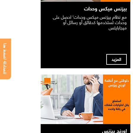
بيزنس ميكس وحدات
مع نظام بيزنس ميكس وحدات‘ احصل على
وحدات تستخدمها كدقائق أو رسائل أو
ميجابايتس
للمحادثة اضغط هنا
المزيد
اورنچ بيزنس