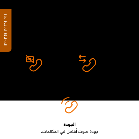
إيه هو الـ WiFi calling؟
الـ WiFi calling دي خدمة جديدة بتخليك تقدر تعمل وتستقبل مكالمات وتبعت
للمحادثة اضغط هنا
رسائل من على الواي فاي لتحسين جودة المكالمات.
مميزات WiFi calling
ثبات المكالمات
الرسوم
ارسل و استقبل مكالمات علي شبكه اقوي.
لا يوجد رسوم إضافية
الجودة
جودة صوت أفضل في المكالمات.