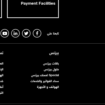
Payment Facilities
تابعنا على
بيزنس
تس
باقات بيزنس
الع
حلول بيزنس
الإ
Special لعملاء بيزنس
اله
سداد الفواتير والخدمات
خد
الهواتف و الأجهزة
أنظ
الت