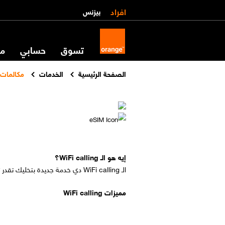
افراد
بيزنس
تسوق
حسابي
مس
الصفحة الرئيسية
الخدمات
مكالمات WiFi
إيه هو الـ WiFi calling؟
الـ WiFi calling دي خدمة جديدة بتخليك تقدر تعمل وتستقبل مكالمات وتبعت رسائل من على الواي فاي لتحسين جودة المكالمات.
مميزات WiFi calling