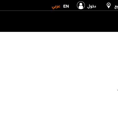
عربي
EN
يع
دخول