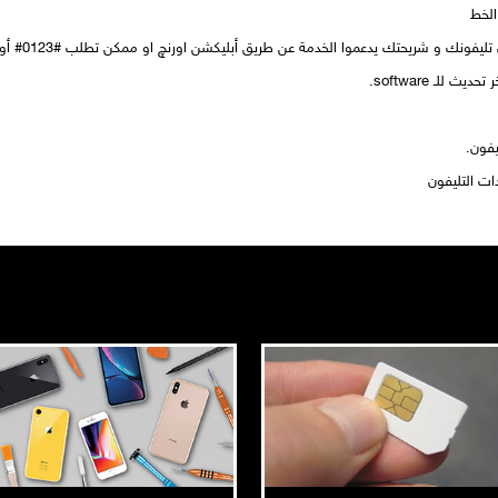
الخط
يدعموا الخدمة عن طريق أبليكشن اورنچ او ممكن تطلب #0123# أو تكلم خدمة العملاء الخاصة بك لتفعيل الخدمة
 للـ software.