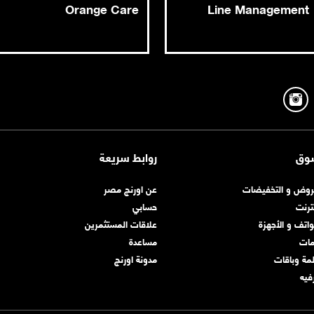
Orange Care
Line Management
وق
روابط سريعة
روض و التخفيضات
عن اورنچ مصر
نترنت
حسابي
واتف و الأجهزة
علاقات المستثمرين
مات
مساعدة
مة وباقات
مدونة اورنچ
رفيه