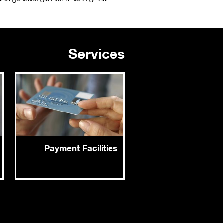
Services
Payment Facilities
" alt="eSIM Icon" style="width: 100%; max-width: 1100px; height: auto; display: block; margin: 0 auto;">