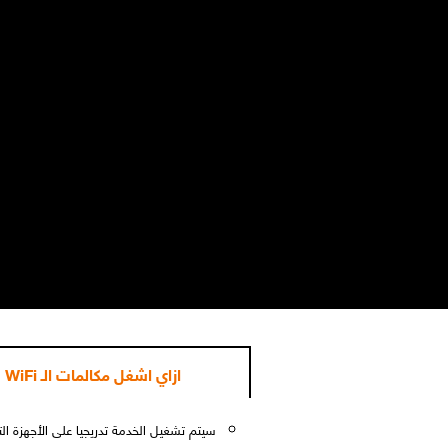
إيه هو الـ WiFi calling؟
الـ WiFi calling دي خدمة جديدة بتخليك تقدر تعمل وتستقبل مكالمات وتبعت رسائل من على الواي فاي لتحسين جودة المكالمات.
مميزات WiFi calling
ارسل و 
ازاي اشغل مكالمات الـ WiFi
سيتم تشغيل الخدمة تدريجيا على الأجهزة ال