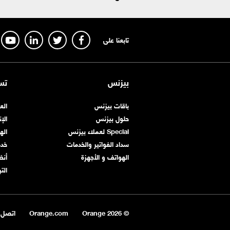
تابعنا على
بيزنس
تس
باقات بيزنس
الع
حلول بيزنس
الإ
Special لعملاء بيزنس
اله
سداد الفواتير والخدمات
خد
الهواتف و الأجهزة
أنظ
الت
© Orange
2026
Orange.com
اتصل ب