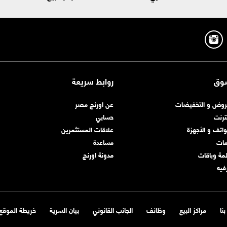
وق
روابط سريعة
روض و التخفيضات
عن اورنچ مصر
نترنت
حسابي
واتف و الأجهزة
علاقات المستثمرين
مات
مساعدة
مة وباقات
مدونة اورنچ
رفيه
نا
مراكز البيع
وظائف
الجانب القانوني
بيان السرية
خريطة الموقع