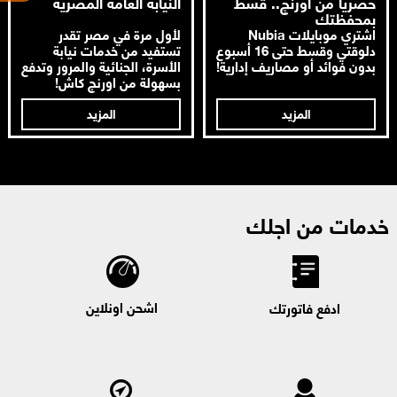
حصرياً من اورنچ.. قسط
النيابة العامة المصرية
بمحفظتك
اشتري موبايلات Nubia
لأول مرة في مصر تقدر
دلوقتي وقسط حتى 16 أسبوع
تستفيد من خدمات نيابة
بدون فوائد أو مصاريف إدارية!
الأسرة، الجنائية والمرور وتدفع
بسهولة من اورنچ كاش!
المزيد
المزيد
خدمات من اجلك
اشحن اونلاين
ادفع فاتورتك