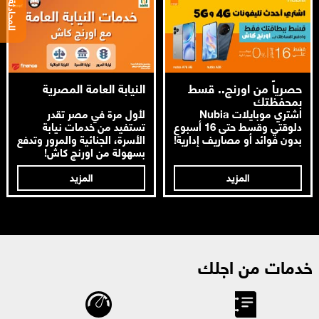
حصرياً من اورنچ.. قسط
النيابة العامة المصرية
بمحفظتك
اشتري موبايلات Nubia
لأول مرة في مصر تقدر
دلوقتي وقسط حتى 16 أسبوع
تستفيد من خدمات نيابة
بدون فوائد أو مصاريف إدارية!
الأسرة، الجنائية والمرور وتدفع
بسهولة من اورنچ كاش!
المزيد
المزيد
خدمات من اجلك