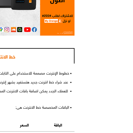
خط الانت
خطوط الإنترنت مصممة للاستخدام على التابلت, ال USB مودم اوالراوتر. مع اضافة اى باقة من باقات الانترنت المناس
عند شراء خط انترنت جديد هتستفيد بشهر إنترنت على باقة GO 120 ويمكنك تشغيل
للعملاء الجدد يمكن اضافة باقات الانترنت الم
الباقات المخصصة خط الانترنت هى:
الباقة
السعر