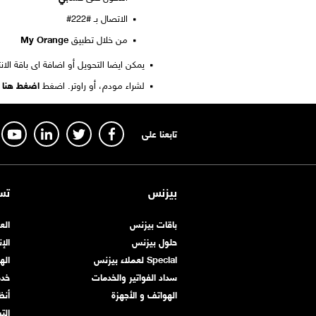
الاتصال بـ #222#
من خلال تطبيق
My Orange
يمكن ايضا التحويل أو اضافة اى باقة الا
لشراء مودم، أو راوتر. اضغط
اضغط هنا
تابعنا على
بيزنس
تس
باقات بيزنس
الع
حلول بيزنس
الإ
Special لعملاء بيزنس
اله
سداد الفواتير والخدمات
خد
الهواتف و الأجهزة
أنظ
الت