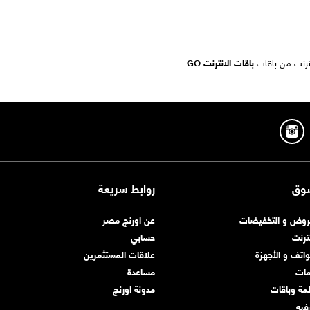
نترنت من باقات
باقات الانترنت GO
وق
روابط سريعة
روض و التخفيضات
عن اورنچ مصر
نترنت
حسابي
واتف و الأجهزة
علاقات المستثمرين
مات
مساعدة
مة وباقات
مدونة اورنچ
رفيه