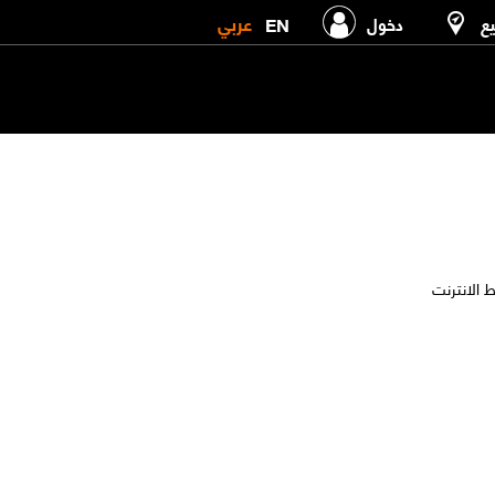
عربي
EN
يع
دخول