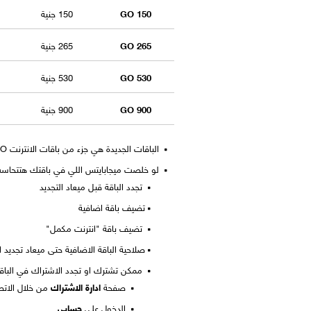
GO 150
150 جنية
GO 265
265 جنية
GO 530
530 جنية
GO 900
900 جنية
الباقات الجديدة هي جزء من باقات الانترنت GO و يتم اضافتها على خطوط الانترنت فقط .
لو خلصت ميجابايتس اللي في باقتك هتتحاسب 
تجدد الباقة قبل ميعاد التجديد
تضيف باقة اضافية
تضيف باقة "انترنت مكمل"
صلاحية الباقة الاضافية حتى ميعاد تجديد ا
ممكن تشترك او تجدد الاشتراك في الباق
صفحة
ادارة الاشتراك
من خلال الاتص
الدخول على
حسابي