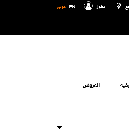
عربي
EN
يع
دخول
رفيه
العروض