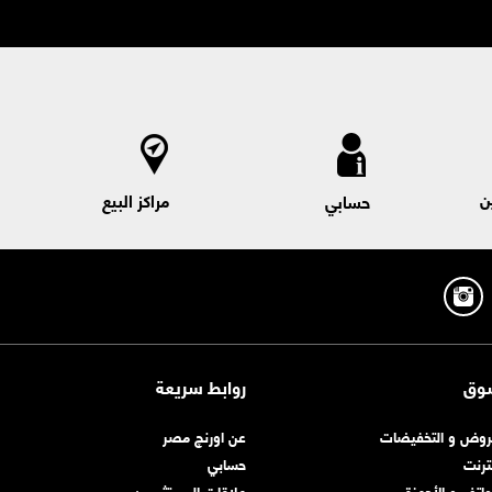
ن
مراكز البيع
حسابي
وق
روابط سريعة
روض و التخفيضات
عن اورنچ مصر
نترنت
حسابي
واتف و الأجهزة
علاقات المستثمرين