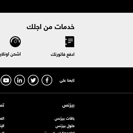
خدمات من اجلك
اشحن اونلاي
ادفع فاتورتك
تابعنا على
بيزنس
تس
باقات بيزنس
الع
حلول بيزنس
الإ
Special لعملاء بيزنس
اله