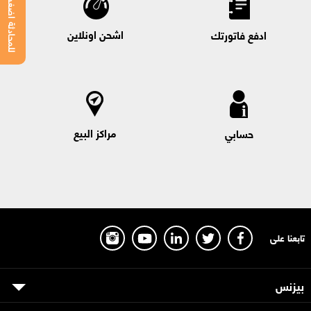
للمحادثة اضغط هنا
اشحن اونلاين
ادفع فاتورتك
مراكز البيع
حسابي
تابعنا على
بيزنس