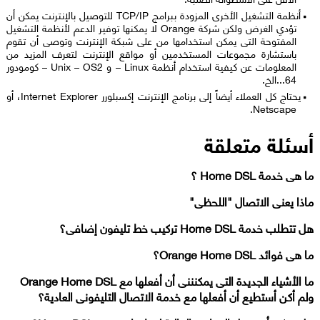
أنظمة التشغيل الأخرى المزودة ببرامج TCP/IP للتوصيل بالإنترنت يمكن أن
تؤدي الغرض ولكن شركة Orange لا يمكنها توفير الدعم لأنظمة التشغيل
المفتوحة التى يمكن استخدامها من على شبكة الإنترنت وتوصى أن تقوم
باستشارة مجموعات المستخدمين أو مواقع الإنترنت لتعرف المزيد من
المعلومات عن كيفية استخدام أنظمة Linux – و Unix – OS2 – كومودور
64...الخ.
يحتاج كل العملاء أيضاً إلى برنامج الإنترنت إكسبلورر Internet Explorer، أو
Netscape.​
أسئلة متعلقة
ما هى خدمة Home DSL ؟
ماذا يعنى الاتصال "اللحظى"
هل تتطلب خدمة Home DSL تركيب خط تليفون إضافى؟
ما هى فوائد Orange Home DSL؟
ما الأشياء الجديدة التى يمكنننى أن أفعلها مع Orange Home DSL
ولم أكن أستطيع أن أفعلها مع خدمة الاتصال التليفونى العادية؟