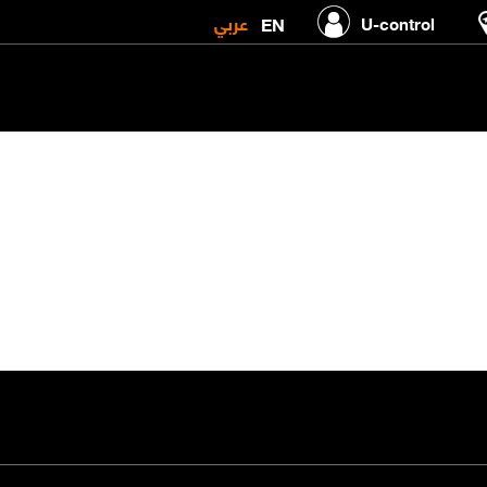
عربي
EN
U-control