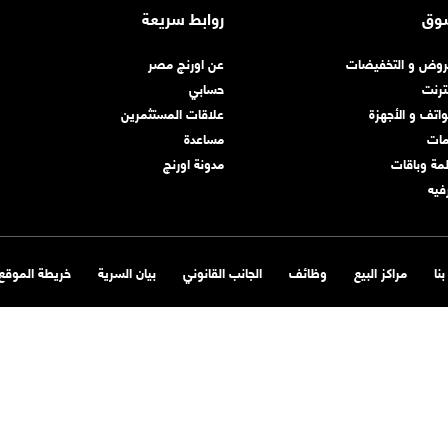
وق
روابط سريعة
روض و التخفيضات
عن اورنچ مصر
نترنت
حسابي
واتف و الأجهزة
علاقات المستثمرين
مات
مساعدة
مة وباقات
مدونة اورنچ
رفيه
نا
مراكز البيع
وظائف
الجانب القانوني
بيان السرية
خريطة الموقع