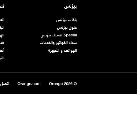
بيزنس
تس
باقات بيزنس
الع
حلول بيزنس
الإ
Special لعملاء بيزنس
اله
سداد الفواتير والخدمات
خد
الهواتف و الأجهزة
أنظ
الت
© Orange
2026
Orange.com
اتصل ب