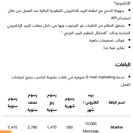
الألكترونية"
سهولة الدمج مع انظمة البريد الالكترونى التقليدية الحالية عند العميل من خلال
استخدام API
يتحقق النظام من الكلمات غير المرغوب فيها فى داخل حملات البريد الإلكتروني
الصادرة وذلك "للامتثال لتنظيم البريد المزعج "
قوالب تصميمات جاهزة
تقارير غنية جدا
الباقات:
خدمة E-mail marketing متوفرة في باقات متنوعة لتناسب جميع احتياجات
العمل:
بربد
رسوم
رسوم
رسوم
رسوم
اسم الباقة
الكترونى /
ربع
نصف
شهرية
سنوية
شهر
سنوية
سنوية
10,000
5,410
2,780
1,470
500
Starter
Message