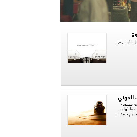
كة
ل الأولي في
 المهني
ة مصرية
ملائها و
زم بمبدأ ...