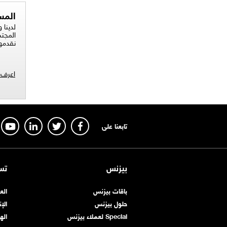
المس
لدينا 
المجتم
نقدمها
اعرف ا
تابعنا على
بيزنس
تس
باقات بيزنس
الع
حلول بيزنس
الإ
Special لعملاء بيزنس
اله