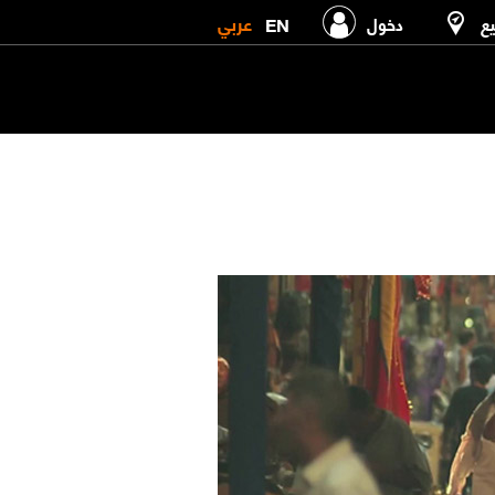
عربي
EN
يع
دخول