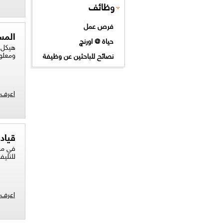
وظائف
فرص عمل
المس
حياة @ اورنچ
هيكل م
ومعلو
نصائح للباحثين عن وظيفة
اعرف ا
قياد
في مو
للتليف
اعرف ا