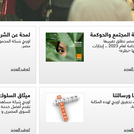
ة المجتمع والحوكمة
لمحة عن الشر
مصر تطلق تقريرها
اورنچ شبكة المحمو
للاستدامة لعام 2023 .. إنجازات
مصر.
ا «نظرة»
لمزيد
اعرف المزيد
ا ورسالتنا​
ميثاق السلوك
تحقيق اورنچ لهذه المكانة
اورنچ شركة مساهم
.​
تقدم أفضل خدمة لع
للسوق المصرى و تلت
لمزيد
اعرف المزيد