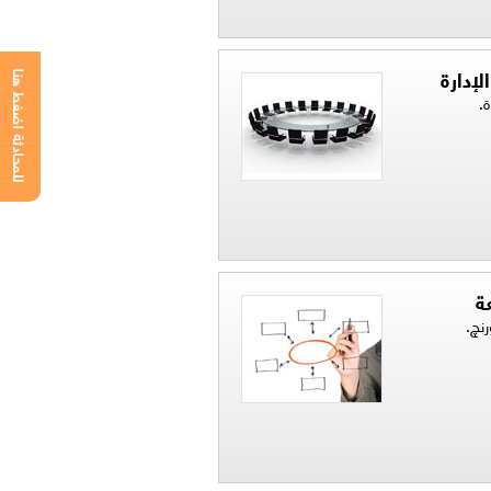
إدارة
للمحادثة اضغط هنا
.
ة
رنچ.