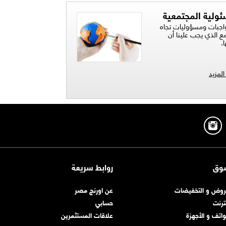
ئولية المجتمعية
واجبات ومسؤوليات تجاه
ع الذي يجب علينا أن
.
لمزيد
وق
روابط سريعة
روض و التخفيضات
عن اورنچ مصر
نترنت
حسابي
واتف و الأجهزة
علاقات المستثمرين