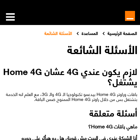
الصفحة الرئيسية
المساعدة
الأسئلة الشائعة
الأسئلة الشائعة
لازم يكون عندي 4G عشان Home 4G
يشتغل؟
باقات وراوتر Home 4G بيدعمو تكنولوجيا الـ 4G والـ 3G، مع العلم انه الخدمة
بتشتغل بس من خلال راوتر Home 4G الممنوح ضمن الباقة.
أسئلة متعلقة
ماهي باقات Home 4G؟
أنا الشبكة عندي في البيت مش قوية، هل ده هيأثر على جوده