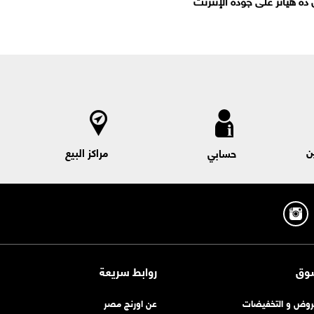
ه هيأثر على جوده الإنترنت
ن
مراكز البيع
حسابي
وق
روابط سريعة
روض و التخفيضات
عن اورنچ مصر