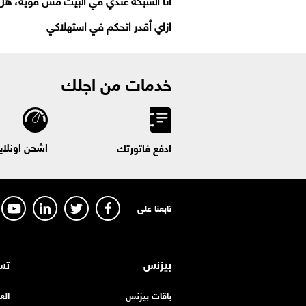
أنا الشبكة عندي في البيت مش قوية، هل د
ازاي أقدر اتحكم في استهلاكي
خدمات من اجلك
اشحن اونلاي
ادفع فاتورتك
تابعنا على
بيزنس
تس
باقات بيزنس
الع