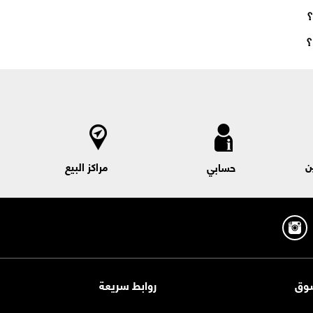
؟
ن
مراكز البيع
حسابي
وق
روابط سريعة