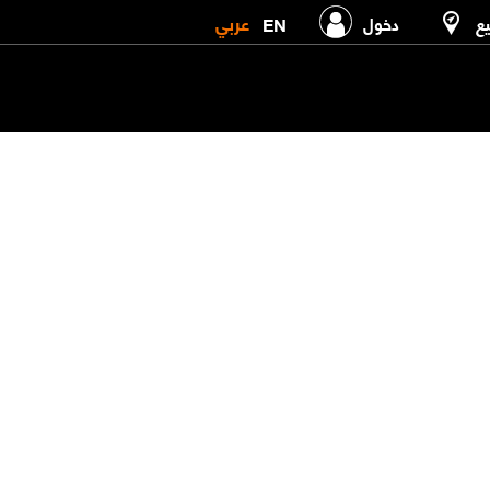
عربي
EN
يع
دخول