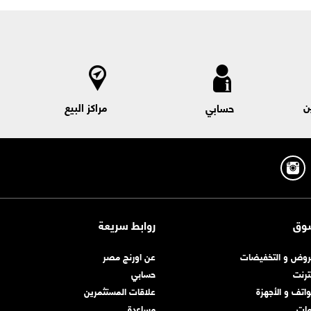
ن
مراكز البيع
حسابي
وق
روابط سريعة
روض و التخفيضات
عن اورنچ مصر
نترنت
حسابي
واتف و الأجهزة
علاقات المستثمرين
مات
مساعدة