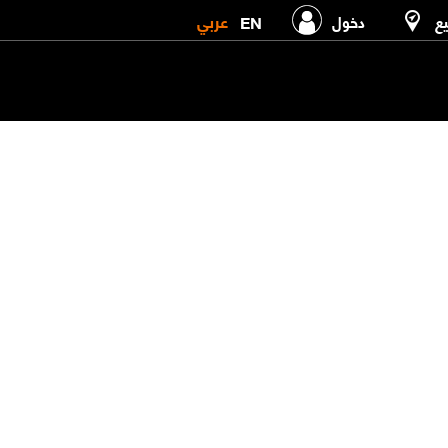
عربي
EN
يع
دخول