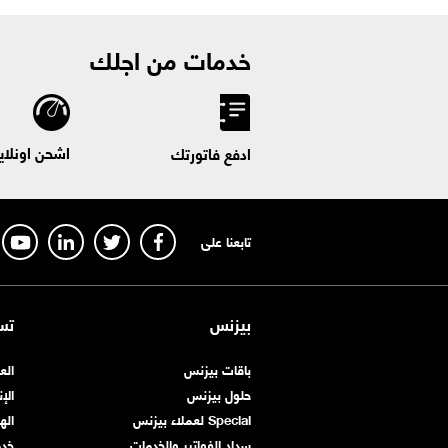
خدمات من اجلك
اشحن اونلاي
ادفع فاتورتك
تابعنا على
بيزنس
تس
باقات بيزنس
الع
حلول بيزنس
الإ
Special لعملاء بيزنس
اله
سداد الفواتير والخدمات
خد