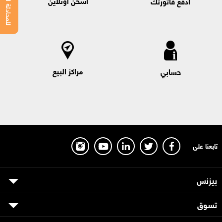
للمحادثة اضغط هنا
اشحن اونلاين
ادفع فاتورتك
مراكز البيع
حسابي
تابعنا على
بيزنس
تسوق