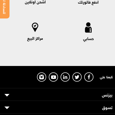
للمحادثة اضغط هنا
اشحن اونلاين
ادفع فاتورتك
مراكز البيع
حسابي
تابعنا على
بيزنس
تسوق