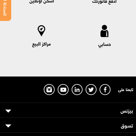
للمحادثة اضغط هنا
اشحن اونلاين
ادفع فاتورتك
مراكز البيع
حسابي
تابعنا على
بيزنس
تسوق