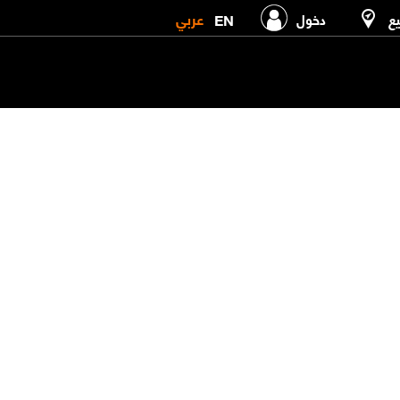
عربي
EN
يع
دخول