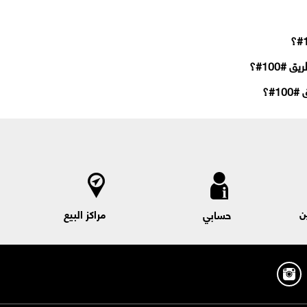
#100#؟
1#؟
ن
مراكز البيع
حسابي