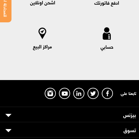
للمحادثة اضغط هنا
اشحن اونلاين
ادفع فاتورتك
مراكز البيع
حسابي
تابعنا على
بيزنس
تسوق