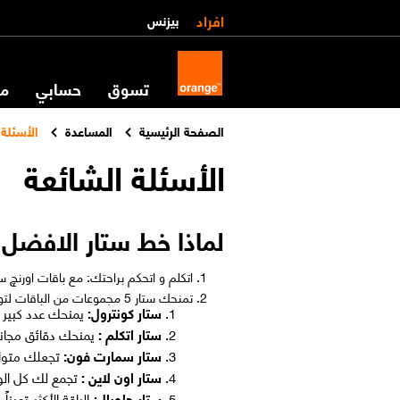
افراد
بيزنس
تسوق
حسابي
مس
الصفحة الرئيسية
المساعدة
الأسئلة 
الأسئلة الشائعة
لماذا خط ستار الافضل
اتكلم و اتحكم براحتك: مع باقات اورنچ س
تمنحك ستار 5 مجموعات من الباقات لتوفر كل احتياجات عملاءنا:
ستار كونترول:
يمنحك عدد كبير 
ستار اتكلم :
يمنحك دقائق مجاني
ستار سمارت فون:
تجعلك متواص
ستار اون لاين :
تجمع لك كل الو
ستار جلوبال:
الباقة الأكثر تميز