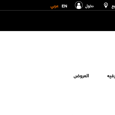
عربي
EN
يع
دخول
رفيه
العروض