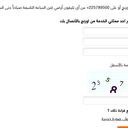
للتعاقد برجاء الاتصال بـ 400 مجاناً من أي خط اورنچ أو على 225789500+ من أي تليفون أرضي (من 
حد ممثلي الخدمة من اورنچ بالأتصال بك​​​​​
مة بالأسفل
ع قراءة ذلك ؟
لى صورة جديدة