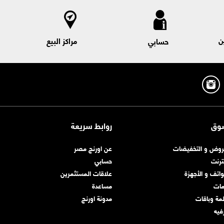
ن
مراكز البيع
حسابي
وق
روابط سريعة
روض و التخفيضات
عن اورنچ مصر
نترنت
حسابي
واتف و الأجهزة
علاقات المستثمرين
مات
مساعدة
مة وباقات
مدونة اورنچ
رفيه