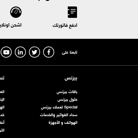
اشحن اونلاي
ادفع فاتورتك
تابعنا على
بيزنس
تس
باقات بيزنس
الع
حلول بيزنس
الإ
Special لعملاء بيزنس
اله
سداد الفواتير والخدمات
خد
الهواتف و الأجهزة
أنظ
الت