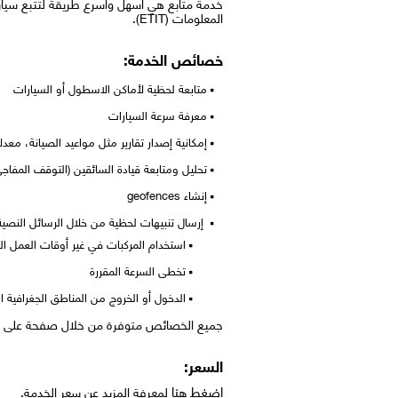
خدمة متابع هي أسهل وأسرع طريقة لتتبع سيارات
المعلومات (ETIT).
خصائص الخدمة:
متابعة لحظية لأماكن الاسطول أو السيارات
معرفة سرعة السيارات
إمكانية إصدار تقارير مثل مواعيد الصيانة، م
تحليل ومتابعة قيادة السائقين (التوقف المفاج
إنشاء geofences
إرسال تنبيهات لحظية من خلال الرسائل النصية (SMS) أو البريد الإلكتروني في حالة المخالفات 
استخدام المركبات في غير أوقات العمل ال
تخطى السرعة المقررة
الدخول أو الخروج من المناطق الجغرافية ا
جميع الخصائص متوفرة من خلال صفحة على الإن
السعر:
اضغط هنا
لمعرفة المزيد عن سعر الخدمة.