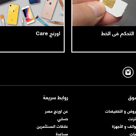
التحكم فى الخط
اورنچ Care
وق
روابط سريعة
روض و التخفيضات
عن اورنچ مصر
نترنت
حسابي
واتف و الأجهزة
علاقات المستثمرين
مات
مساعدة