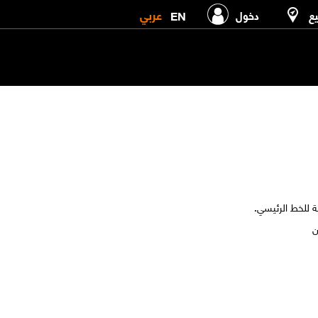
عربي
EN
يع
دخول
 للخط الرئيسي.