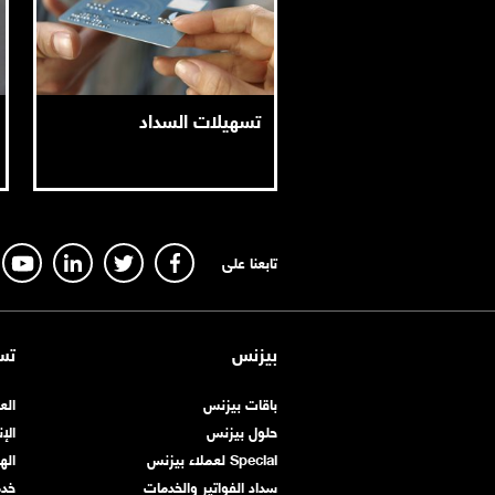
تسهيلات السداد
تابعنا على
بيزنس
تس
باقات بيزنس
الع
حلول بيزنس
الإ
Special لعملاء بيزنس
اله
سداد الفواتير والخدمات
خد