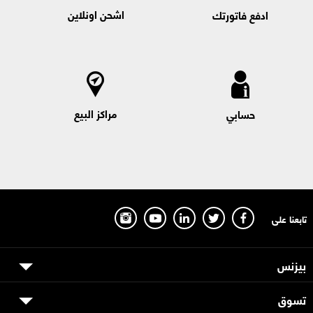
اشحن اونلاين
orange.eg/myinternet
( يفضل الدخول من الموبايل لتجربة افضل)
ادفع فاتورتك
موقع اورنچ
تقدر تضيف باقة اضافية صالحة حتى ميعاد تجديد الباقة الاساسية
500 ميجا ب 15 جنيه
1,100 ميجا ب 29 جنيه
1,250 ميجا ب 37 جنيه
مراكز البيع
حسابي
2,200 ميجا ب 52 جنيه
3,250 ميجا ب 75 جنيه
4,750 ميجا ب 98 جنيه
6,000 ميجا ب 120 جنيه
9,000 ميجا ب 150 جنيه
12,000 ميجا ب 225 جنيه
تابعنا على
20,000 ميجا ب 375 جنيه
40,000 ميجا ب 600 جنيه
كما يمكن لعملاء الكارت المدفوع مقدما تغيير الصلاحية الى شهر مع خسارة ميزة
بيزنس
ترحيل الميجابايتس المتبقية عن طريق الاتصال ب #137#
تسوق