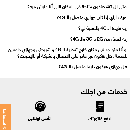
امتى ال 4G هتكون متاحة في المكان اللي أنا عايش فيه؟
أعرف ازاي إذا كان جهازي متصل بالـ 4G؟
إيه فايدة الـ 4G بالنسبة لي؟
إيه الفرق بين 2G و 3G والـ 4G؟
لو أنا متواجد في مكان خارج تغطية الـ 4G و شريحتي وجهازي داعمين
للخدمة، هل هكون غير قادر على الاتصال بالشبكة أو بالإنترنت؟
هل جهازي هيكون دايما متصل بالـ 4G؟
خدمات من اجلك
للمحادثة اضغط هنا
اشحن اونلاين
ادفع فاتورتك