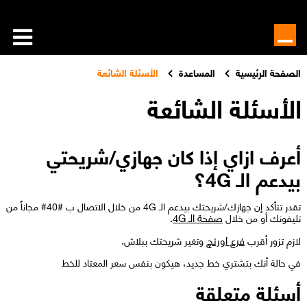
الصفحة الرئيسية
المساعدة
الأسئلة الشائعة
الأسئلة الشائعة
أعرف ازاي إذا كان جهازي/شريحتي
بيدعم الـ 4G؟
تقدر تتأكد إن جهازك/شريحتك بيدعم الـ 4G من خلال الاتصال ب #40# مجاناً من
صفحة الـ 4G
تليفونك أو من خلال
.
فرع اورنچ
لازم تزور أقرب
وتغير شريحتك ببلاش.
في حالة أنك بتشتري خط جديد، هيكون بنفس سعر المعتاد للخط
أسئلة متعلقة