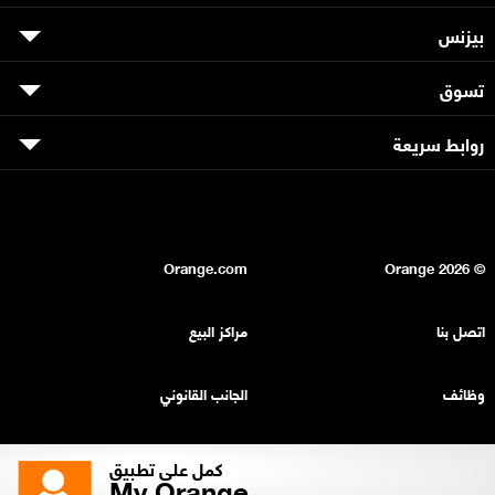
بيزنس
تسوق
روابط سريعة
Orange.com
2026
© Orange
اتصل بنا
مراكز البيع
وظائف
الجانب القانوني
بيان السرية
خريطة الموقع
كمل على تطبيق
My Orange