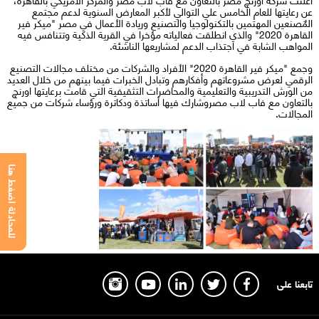
عن رعايتها للعام الخامس علي التوالي لأكبر المعارض السنوية لدعم مجتمع
المٌصنعين المهتمين بالتكنولوجيا والتصنيع وريادة الأعمال في مصر "ميكر فير
القاهرة 2020" والذي انطلقت فعالياته مؤخرا في القرية الذكية وتتنافس فيه
المواهب الشابة في اجتذاب الدعم لمشاريعها الناشئة.
وجمع "ميكر فير القاهرة 2020" الأفراد والشركات من مختلف مجالات التصنيع
الرقمي لعرض مشروعاتهم وأفكارهم وتبادل الخبرات فيما بينهم من خلال العديد
من الورش التدريبية والتعليمية والمحاضرات التثقيفية التي قامت برعايتها اورنچ
بالتعاون مع فاب لاب مصروشارك فيها أساتذة ودكاترة ورؤساء شركات من جميع
المجالات.
للمحادثة اضغط هنا
تابعنا على