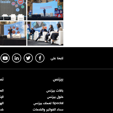
تابعنا على
بيزنس
تس
باقات بيزنس
الع
حلول بيزنس
الإ
Special لعملاء بيزنس
اله
سداد الفواتير والخدمات
خد