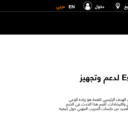
عربي
EN
يع
دخول
مشاركة شركة اورنچ مصر بمؤتمر2020 Egypt Career Summit لدعم وتجهيز
ير الوظيفي في مصر. كان الهدف الرئيسي للقمة هو زيادة الوعي
 والارشادات. أقيم هذا الحدث في الحرم
مت شركة اورنچ مصر العديد من جلسات التدريب المهني حول كيفية