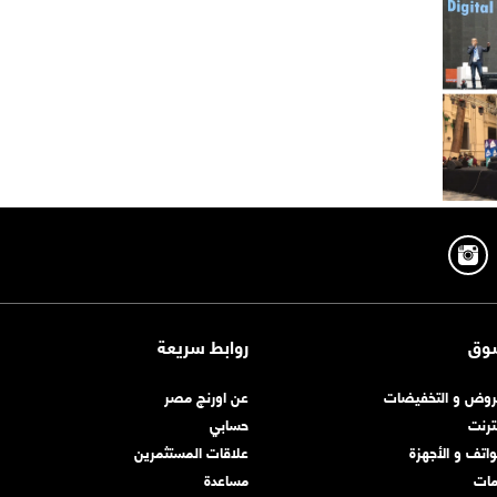
وق
روابط سريعة
روض و التخفيضات
عن اورنچ مصر
نترنت
حسابي
واتف و الأجهزة
علاقات المستثمرين
مات
مساعدة