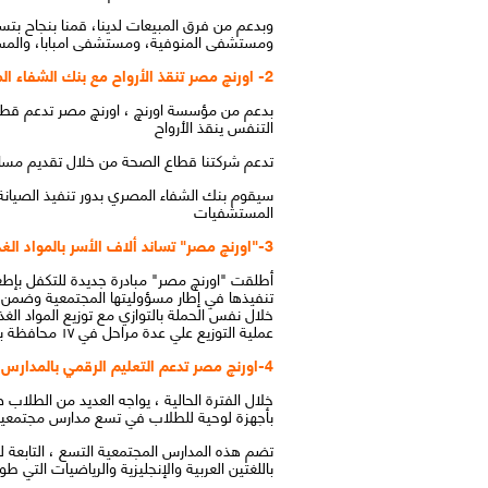
وبدعم من فرق المبيعات لدينا، قمنا بنجاح 
ومستشفى المنوفية، ومستشفى امبابا، والمس
2- اورنچ مصر تنقذ الأرواح مع بنك الشفاء المصري من خلال صيانة وإصلاح أجهزة التنفس في المستشفيات المصرية
التنفس ينقذ الأرواح
تدعم شركتنا قطاع الصحة من خلال تقديم مساعد
سيقوم بنك الشفاء المصري بدور تنفيذ الصيان
المستشفيات
3-"اورنچ مصر" تساند ألاف الأسر بالمواد الغذائية والمطهرات بالتعاون مع مؤسسة "مصر الخير"
أطلقت "اورنچ مصر" مبادرة جديدة للتكفل بإط
تنفيذها في إطار مسؤوليتها المجتمعية وضمن 
خلال نفس الحملة بالتوازي مع توزيع المواد الغ
عملية التوزيع علي عدة مراحل في ١٧ محافظة بمصر وكانت أسوان والأقصر وحلايب وقنا وبني سويف ضمن المرحلة أولى.
4-اورنچ مصر تدعم التعليم الرقمي بالمدارس المجتمعية في صعيد مصر
خلال الفترة الحالية ، يواجه العديد من الطلاب
بأجهزة لوحية للطلاب في تسع مدارس مجتمعية ف
باللغتين العربية والإنجليزية والرياضيات التي طورتها شركة Bookra Edutainment Company على الأجهزة اللوحية بعد الحصول على موافقة وز