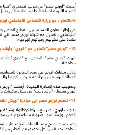
أعلنت "اورنچ مصر" عن تبرعها لصندوق "تحيا م
الطبية اللازمة لحماية الأطقم الطبية التي ت
9-بالتعاون مع وزارة التضامن الاجتماعي اورنچ تدعم الاسر المتضررة مادياً من أزمة فيروس كورونا
في إطار التعاون المستمر بين القطاع الخاص وال
بشدة على دخولهم وحياتهم اليومية.
10- "اورنچ مصر" تتعاون مع "فوري" وأولاد رجب لتوفير مواد غذائية استعداداً لشهر رمضان الكريم للآلاف من أسر العمالة اليومية
محافظة.
وتأتي مشاركة اورنچ في هذه المبادرة للمساهمة ف
العمالة اليومية من مواجهة فيروس كورونا وال
وبموجب هذه المبادرة الجديدة، أرسلت "اورنچ 
فروع سلسلة "أولاد رجب" من خلال ماكينات وال
11- تنضم اورنچ مصر إلى مبادرة "جيش القطاع الخاص" لشركة كوكاكولا التعاون مع يونيليفر
تعاونت اورنچ مصر مع شركة كوكاكولا وشركة ي
الحجم، وإيمانا منها بضرورة مساعدتهم على مواص
محافظ نقدية من أجل تحقيق قدر أعظم من الكفاءة