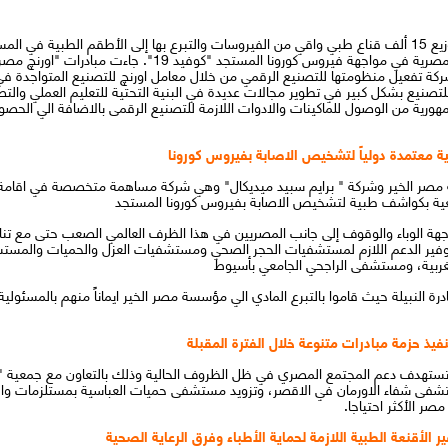
اطلقت "اورنچ مصر" مبادرة جديدة لتصنيع وتوزيع 15 ألف قناع طبي واقي من الفيروسات والتبرع بها إلى ال
المتواصلة لدعم ومساندة المنظومة الصحية المصرية في مواجهة فير
ة تفعيل منظومتها للتصنيع الرقمي من خلال معامل اورنچ للتصنيع المتواجدة في 
لتصنيع بشكل كبير في تطوير مجالات عديدة في البنية التحتية للتعليم العملي وال
ورية من الوصول للماكينات والادوات اللازمة للتصنيع الرقمى بالاضافة الي الحصو
مصر الخير وشركة " برايم سبيد ميديكال" وهي شركة مساهمة متخصصة في اقامة
امعية بكواشف طبية لتشخيص الاصابة بفيروس كورونا المستجد
هة الوباء والوقوف إلى جانب المصريين في هذا الظرف العالمي الصعب حتى مع تناق
فير الدعم اللازم لمستشفيات الحجر الصحي ومستشفيات العزل والحميات والمستشفي
لغربية، ومستشفى الراجحي الجامعي بأسيوط
رة النبيلة حيث قاموا بالتبرع المادي الي مؤسسة مصر الخير ايماناً منهم بالمسئولي
 شفاء الاورمان في الاقصر، وتزويد مستشفى حميات العباسية بمستلزمات واجهز
ر الأكثر احتياجا.