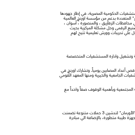
أطقم الطبية في المستشفيات الحكومية المصرية، في إطار جهودها
وس كورونا المستجد "كوفيد 19". جاءت مبادرات "اورنچ مصر" المتعددة بدعم من مؤسسة اورنچ العالمية
محافظات الزقازيق ، والمنصورة ، أسوان ،
تصنيع الرقمى وحل مشكلة المركزية بحيث
ل علي تدريبات وورش تعليمية تتيح لهم
 وتشغيل وادارة المستشفيات المتخصصة
ص أعداد المصابين يومياً. وتشارك اورنچ في
ات الجامعية والخيرية ومنها المعهد القومي
ة المجتمعية وبأهمية الوقوف صفاً واحداً مع
قامت اورنچ مصر بتنفيذ حزمة مبادرات جديدة تستهدف دعم المجتمع المصري في ظل الظروف الحالية وذلك بالتعاون مع جمعية "الأورمان" لتدشين 3 حملات متنوعة تضمنت
ة طيبة متطورة، بالإضافة الي مبادرة