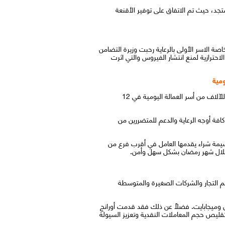
جد، حيث تم الاتفاق على توفير الأقنعة
صة الاسر الأولى بالرعاية رحبت وزيرة التضامن
تضررة مادياً من الإجراءات الاحترازية لمنع انتشار الفيروس والتي اثرت
قررت "اورنچ مصر" بالتعاون مع "فوري" وأولاد رجب المساهمة في مبادرة جديدة لتوفير كراتين مواد غذائية استعدادا لشهر رمضان للآلاف من أسر العمالة اليومية في 12
كافة أوجه الرعاية والدعم للمتضررين من
سيمة شراء يقدمها العامل في أقرب فرع من
ة خلال شهر رمضان بشكل سهل وأمن.
 التجار والشركات الصغيرة والمتوسطة
خط على مستوى البلاد بما في ذلك دقائق وميجابايت. فضلاً عن ذلك فقد قدمت أورانج
 تقليص حجم المعاملات النقدية وتعزيز السيولة