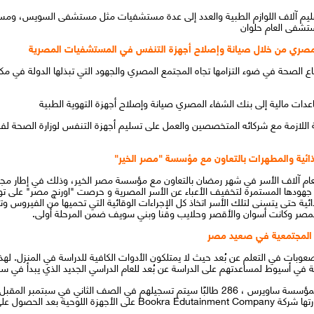
بتسليم آلاف اللوازم الطبية والعدد إلى عدة مستشفيات مثل مستشفى السويس، و
تشفى العام حلوان
ات مالية إلى بنك الشفاء المصري صيانة وإصلاح أجهزة التهوية الطبية
ة اللازمة مع شركائه المتخصصين والعمل على تسليم أجهزة التنفس لوزارة الصحة 
عام آلاف الأسر في شهر رمضان بالتعاون مع مؤسسة مصر الخير، وذلك في إطار مجم
جهودها المستمرة لتخفيف الأعباء عن الأسر المصرية و حرصت "اورنچ مصر" على تو
ذائية حتى يتسنى لتلك الأسر اتخاذ كل الإجراءات الوقائية التي تحميها من الفيرو
 صعوبات في التعلم عن بُعد حيث لا يمتلكون الأدوات الكافية للدراسة في المنزل. له
ي أسيوط لمساعدتهم على الدراسة عن بُعد للعام الدراسي الجديد الذي يبدأ في سبت
تضم هذه المدارس المجتمعية التسع ، التابعة لمؤسسة ساويرس ، 286 طالبًا سيتم تسجيلهم في الصف
ارة التربية والتعليم في مصر.