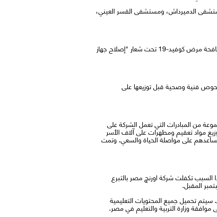
مستشفى الدميرداش، ومستشفى القسر العيني،
بدعم من مؤسسة اورنچ ، اورنچ مصر تدعم قطاع الصحة في ضوء التزامها تجاه المجتمع المصري والجهود التي تبذلها الدولة في مكافحة مرض كوفيد-19 تحت شعار "إصلاح جهاز
لفحوص فنية وصحية قبل توزيعها على
وعة من المبادرات التي تعمل الشركة على
زيع مواد تعقيم ومطهرات على آلاف الأسر
س وتساعدهم على مواصلة الحياة والسعي. وتمت
ذا السبب تكفلت شركة اورنچ مصر بالتبرع
مبر المقبل.
 الثاني في سبتمبر المقبل. سيتم تحميل جميع المحتويات التعليمية