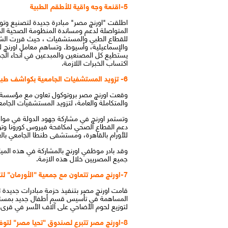
5-اقنعة وجه واقية للأطقم الطبية
للقطاع الطبي والمستشفيات ، حيث قررت الشرك
والإسماعيلية، وأسيوط. وتساهم معامل اورنچ ل
يستطيع كل المصنعين والمبدعين في أنحاء الجمه
اكتساب الخبرات اللازمة.
6- تزويد المستشفيات الجامعية بكواشف طبية معتمدة دولياً لتشخيص الاصابة بفيروس كورونا
وقعت اورنچ مصر بروتوكول تعاون مع مؤسسة 
والمتكاملة والعامة، لتزويد المستشفيات الج
وتستمر اورنچ في مشاركة جهود الدولة في مواج
دعم القطاع الصحي لمكافحة فيروس كورونا وتو
للأورام بالقاهرة، ومستشفى طنطا الجامعي با
وقد بادر موظفي اورنچ بالمشاركة في هذه المياد
جميع المصريين خلال هذه الازمة.
7-اورنچ مصر تتعاون مع جمعية "الأورمان" لتنفيذ حزمة مبادرات متنوعة خلال الفترة المقبلة
المساهمة في تأسيس قسم أطفال جديد بمستشفى
لتوزيع لحوم الأضاحي على آلاف الأسر في قرى مص
8-اورنچ مصر تتبرع لصندوق "تحيا مصر" لتوفير الأقنعة الطبية اللازمة لحماية الأطباء وفرق الرعاية الصحية