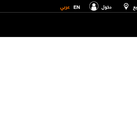
عربي
EN
يع
دخول