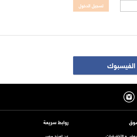
 الفيسبوك
وق
روابط سريعة
روض و التخفيضات
عن اورنچ مصر