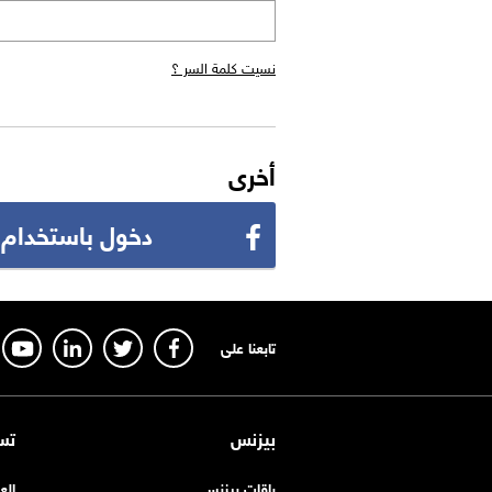
نسيت كلمة السر ؟
أخرى
دخول باستخدام
تابعنا على
بيزنس
تس
باقات بيزنس
الع