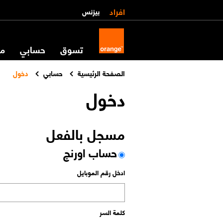
افراد
بيزنس
تسوق
حسابي
مس
الصفحة الرئيسية
حسابي
دخول
دخول
مسجل بالفعل
حساب اورنچ
ادخل رقم الموبايل
كلمة السر