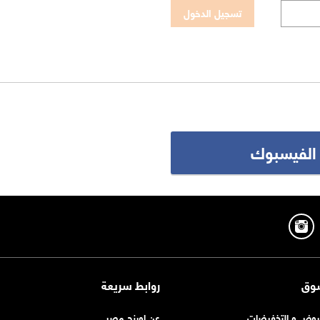
 الفيسبوك
وق
روابط سريعة
روض و التخفيضات
عن اورنچ مصر