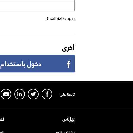
نسيت كلمة السر ؟
أخرى
دخول باستخدام
تابعنا على
بيزنس
تس
باقات بيزنس
الع