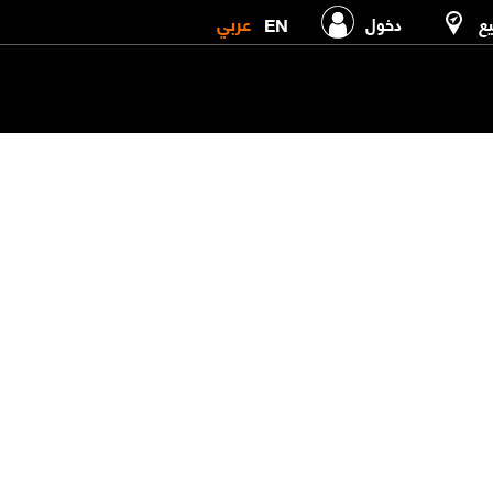
عربي
EN
يع
دخول