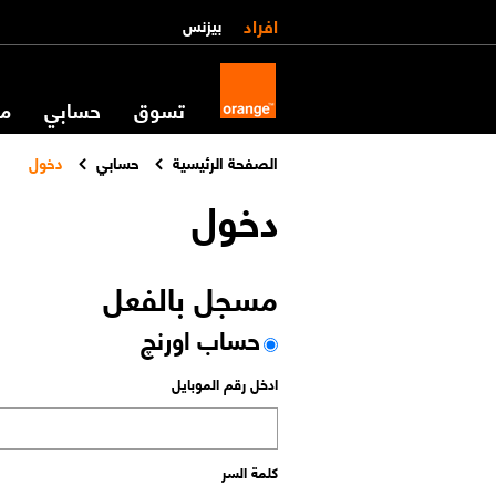
افراد
بيزنس
تسوق
حسابي
مس
الصفحة الرئيسية
حسابي
دخول
دخول
مسجل بالفعل
حساب اورنچ
ادخل رقم الموبايل
كلمة السر