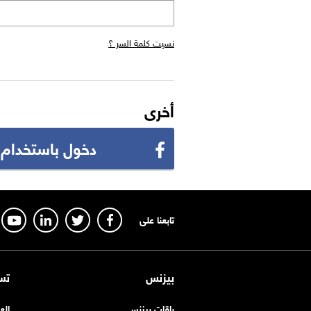
نسيت كلمة السر ؟
أخرى
دخول باستخدام
تابعنا على
بيزنس
تس
باقات بيزنس
الع