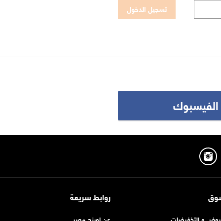
 الفيسبوك
وق
روابط سريعة
روض و التخفيضات
عن اورنچ مصر