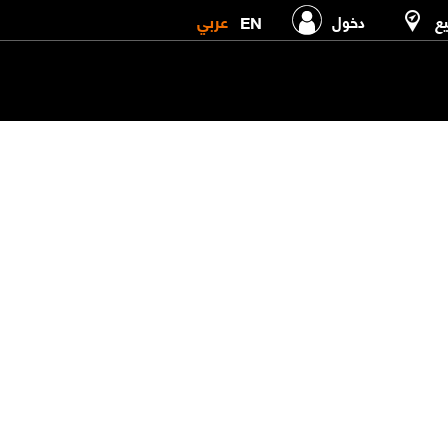
عربي
EN
يع
دخول