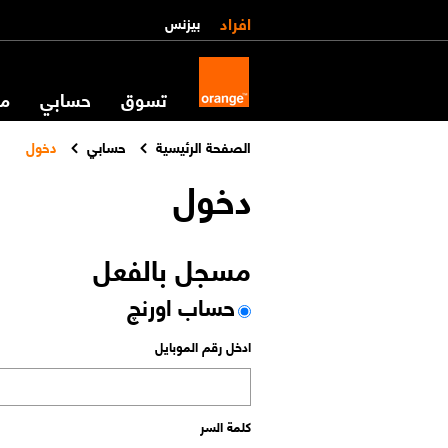
افراد
بيزنس
تسوق
حسابي
مس
الصفحة الرئيسية
حسابي
دخول
دخول
مسجل بالفعل
حساب اورنچ
ادخل رقم الموبايل
كلمة السر