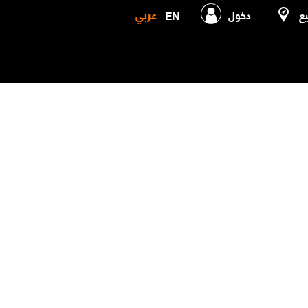
عربي
EN
يع
دخول