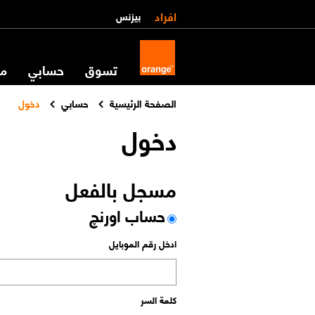
افراد
بيزنس
تسوق
حسابي
مس
الصفحة الرئيسية
حسابي
دخول
دخول
مسجل بالفعل
حساب اورنچ
ادخل رقم الموبايل
كلمة السر