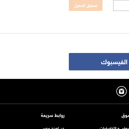
 الفيسبوك
وق
روابط سريعة
روض و التخفيضات
عن اورنچ مصر