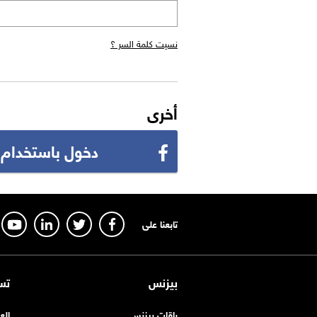
نسيت كلمة السر ؟
أخرى
دخول باستخدام
تابعنا على
بيزنس
تس
باقات بيزنس
الع