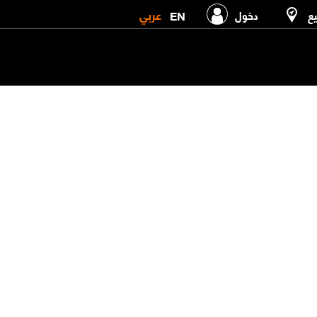
عربي
EN
يع
دخول