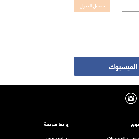
 الفيسبوك
وق
روابط سريعة
روض و التخفيضات
عن اورنچ مصر