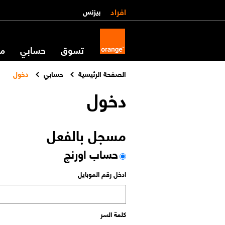
افراد
بيزنس
تسوق
حسابي
مس
الصفحة الرئيسية
حسابي
دخول
دخول
مسجل بالفعل
حساب اورنچ
ادخل رقم الموبايل
كلمة السر