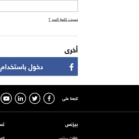
نسيت كلمة السر ؟
أخرى
دخول باستخدام
تابعنا على
بيزنس
تس
باقات بيزنس
الع