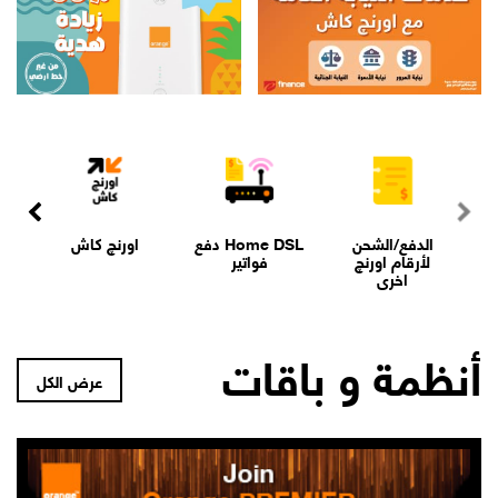
الدفع/الشحن
Home DSL دفع
اورنچ كاش
ا
لأرقام اورنچ
فواتير
اخرى
أنظمة و باقات
عرض الكل