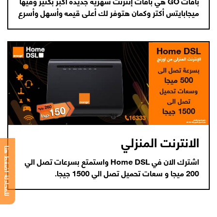
باقات GO هي باقات إنترنت شهرية جديدة أكبر بكتير وفيها
ميجابايتس أكتر وكمان هتوفر لك أعلى قيمه وأسهل وأسرع
إنترنت مع اورنچ 5G.
الانترنت المنزلي
للمحادثة اضغط هنا
اشترك الان في Home DSL واستمتع بسرعات تصل الي
200 ميجا و سعات تحميل تصل الي 1500 جيجا.