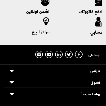
اشحن اونلاين
ادفع فاتورتك
مراكز البيع
حسابي
تابعنا على
بيزنس
تسوق
روابط سريعة